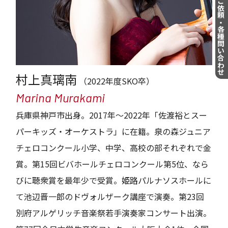
演奏のご依頼・各種問い合わせ
村上真璃南
（2022年度SKO卒）
Marina Murakami
兵庫県神戸市出身。2017年～2022年「佐渡裕とスー
パーキッズ・オーケストラ」に在籍。泉の森ジュニア
チェロコンクール小学、中学、高校の部それぞれで金
賞。第15回ビバホールチェロコンクール第5位、なら
びに聴衆賞を最年少で受賞。姫路パルナソスホールに
て池辺晋一郎のドヴォルザーク講座で演奏。第23回
別府アルゲリッチ音楽祭若手演奏家コンサート出演。