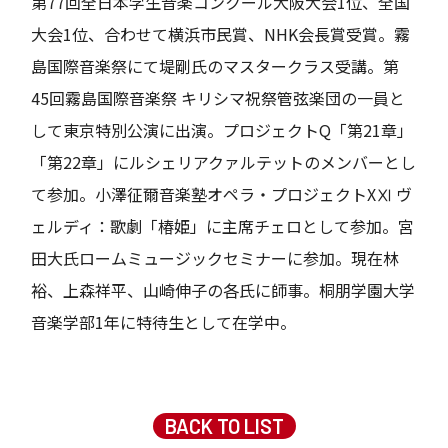
第77回全日本学生音楽コンクール大阪大会1位、全国
大会1位、合わせて横浜市民賞、NHK会長賞受賞。霧
島国際音楽祭にて堤剛氏のマスタークラス受講。第
45回霧島国際音楽祭 キリシマ祝祭管弦楽団の一員と
して東京特別公演に出演。プロジェクトQ「第21章」
「第22章」にルシェリアクァルテットのメンバーとし
て参加。小澤征爾音楽塾オペラ・プロジェクトXⅪ ヴ
ェルディ：歌劇「椿姫」に主席チェロとして参加。宮
田大氏ロームミュージックセミナーに参加。現在林
裕、上森祥平、山崎伸子の各氏に師事。桐朋学園大学
音楽学部1年に特待生として在学中。
BACK TO LIST